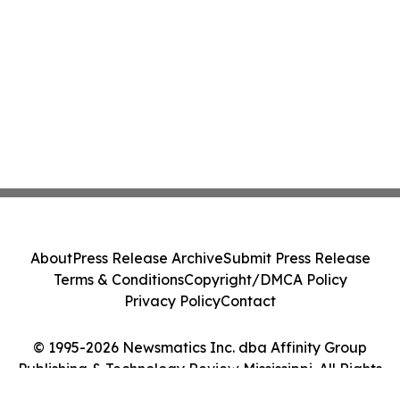
About
Press Release Archive
Submit Press Release
Terms & Conditions
Copyright/DMCA Policy
Privacy Policy
Contact
© 1995-2026 Newsmatics Inc. dba Affinity Group
Publishing & Technology Review Mississippi. All Rights
Reserved.