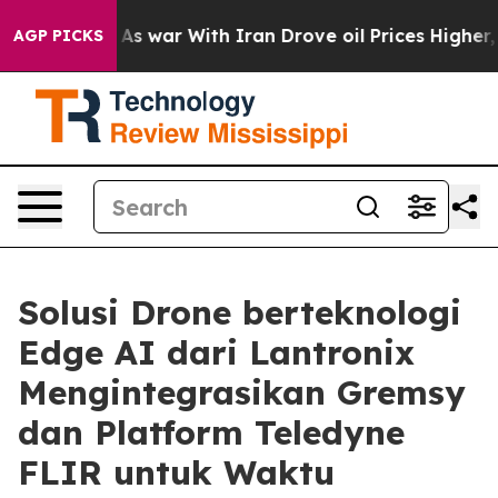
’t
As war With Iran Drove oil Prices Higher, Trump Ga
AGP PICKS
Solusi Drone berteknologi
Edge AI dari Lantronix
Mengintegrasikan Gremsy
dan Platform Teledyne
FLIR untuk Waktu