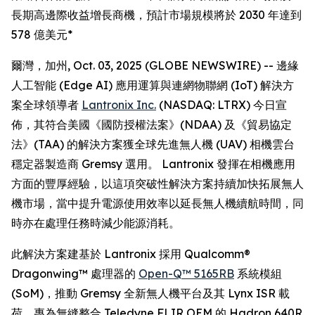
長期高邊際收益增長商機，預計市場規模將於 2030 年達到
578 億美元*
爾灣，加州, Oct. 03, 2025 (GLOBE NEWSWIRE) -- 邊緣
人工智能 (Edge AI) 應用運算與連網物聯網 (IoT) 解決方
案全球領導者
Lantronix Inc.
(NASDAQ: LTRX) 今日宣
佈，其符合美國《國防授權法案》(NDAA) 及《貿易協定
法》(TAA) 的解決方案獲全球先進無人機 (UAV) 相機雲台
穩定器製造商 Gremsy 選用。 Lantronix 發揮在相機應用
方面的豐厚經驗，以這項突破性解決方案持續加快拓展無人
機市場，當中提升電源使用效率以延長無人機續航時間，同
時亦在處理任務時減少能源消耗。
此解決方案建基於 Lantronix 採用 Qualcomm®
Dragonwing™ 處理器的
Open-Q™ 5165RB
系統模組
(SoM)，推動 Gremsy 全新無人機平台及其 Lynx ISR 載
荷，專為無縫整合 Teledyne FLIR OEM 的 Hadron 640R