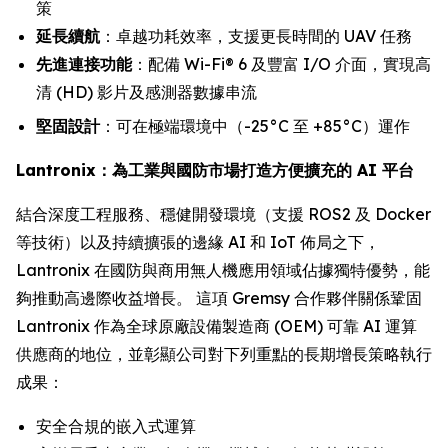
策
延長續航
：卓越功耗效率，支援更長時間的 UAV 任務
先進連接功能
：配備 Wi-Fi® 6 及豐富 I/O 介面，實現高
清 (HD) 影片及感測器數據串流
堅固設計
：可在極端環境中（-25°C 至 +85°C）運作
Lantronix：為工業與國防市場打造方便擴充的 AI 平台
結合深度工程服務、穩健開發環境（支援 ROS2 及 Docker
等技術）以及持續擴張的邊緣 AI 和 IoT 佈局之下，
Lantronix 在國防與商用無人機應用領域佔據獨特優勢，能
夠推動高邊際收益增長。 這項 Gremsy 合作夥伴關係鞏固
Lantronix 作為全球原廠設備製造商 (OEM) 可靠 AI 運算
供應商的地位，並彰顯公司對下列重點的長期增長策略執行
成果：
安全合規的嵌入式運算