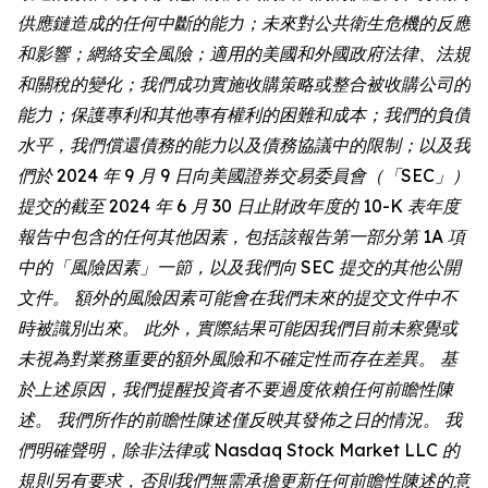
供應鏈造成的任何中斷的能力；未來對公共衛生危機的反應
和影響；網絡安全風險；適用的美國和外國政府法律、法規
和關稅的變化；我們成功實施收購策略或整合被收購公司的
能力；保護專利和其他專有權利的困難和成本；我們的負債
水平，我們償還債務的能力以及債務協議中的限制；以及我
們於 2024 年 9 月 9 日向美國證券交易委員會（「SEC」）
提交的截至 2024 年 6 月 30 日止財政年度的 10-K 表年度
報告中包含的任何其他因素，包括該報告第一部分第 1A 項
中的「風險因素」一節，以及我們向 SEC 提交的其他公開
文件。 額外的風險因素可能會在我們未來的提交文件中不
時被識別出來。 此外，實際結果可能因我們目前未察覺或
未視為對業務重要的額外風險和不確定性而存在差異。 基
於上述原因，我們提醒投資者不要過度依賴任何前瞻性陳
述。 我們所作的前瞻性陳述僅反映其發佈之日的情況。 我
們明確聲明，除非法律或 Nasdaq Stock Market LLC 的
規則另有要求，否則我們無需承擔更新任何前瞻性陳述的意