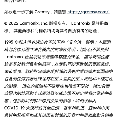
靠合作夥伴。
如欲進一步了解 Gremsy，請瀏覽
https://gremsy.com/
。
© 2025 Lantronix, Inc. 版權所有。 Lantronix 是註冊商
標。 其他商標和商標名稱均為其各自所有者的財產。
1995 年私人證券訴訟改革法下的「安全港」聲明：本新聞
稿包含聯邦證券法含義內的前瞻性聲明，包括但不限於與
Lantronix 產品或領導層團隊有關的陳述。 該等前瞻性陳
述是基於我們目前的期望，並受到可能導致我們實際業績、
未來業務、財務狀況或表現與我們過去的業績或本新聞稿中
包含的任何前瞻性陳述存在重大差異的重大風險和不確定性
的影響。 潛在的風險和不確定性包括但不限於，諸如負面
或惡化的地區和全球經濟狀況或市場不穩定對我們業務的影
響，包括對我們客戶購買決策的影響；我們緩解因
COVID-19 大流行或其他疫情、戰爭和歐洲、亞洲和中東
最近的緊張局勢或其他因素對我們及我們的供應商和分銷商