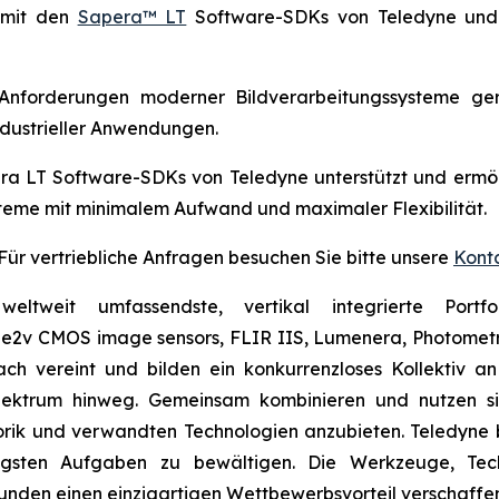
l mit den
Sapera™ LT
Software-SDKs von Teledyne und S
Anforderungen moderner Bildverarbeitungssysteme gere
 industrieller Anwendungen.
era LT Software-SDKs von Teledyne unterstützt und ermö
eme mit minimalem Aufwand und maximaler Flexibilität.
 Für vertriebliche Anfragen besuchen Sie bitte unsere
Kont
tweit umfassendste, vertikal integrierte Portfoli
e2v CMOS image sensors, FLIR IIS, Lumenera, Photometri
h vereint und bilden ein konkurrenzloses Kollektiv an
pektrum hinweg. Gemeinsam kombinieren und nutzen si
sorik und verwandten Technologien anzubieten. Teledyne
gsten Aufgaben zu bewältigen. Die Werkzeuge, Tech
 Kunden einen einzigartigen Wettbewerbsvorteil verschaffe