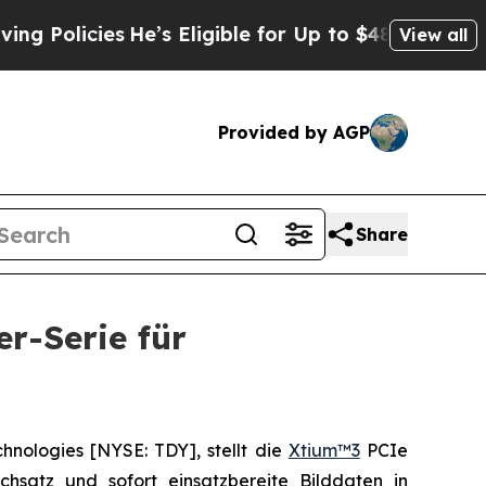
licies
He’s Eligible for Up to $480,000 After Bei
View all
Provided by AGP
Share
r-Serie für
ologies [NYSE: TDY], stellt die
Xtium™3
PCIe
satz und sofort einsatzbereite Bilddaten in