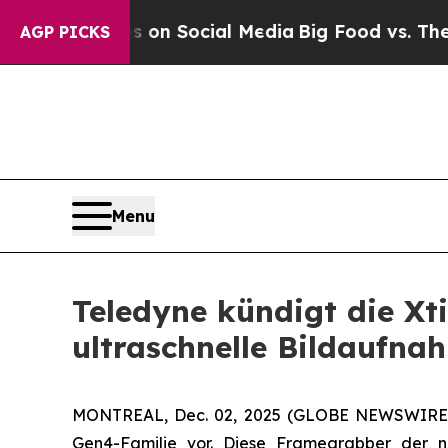
Messages on Social Media
Big Food vs. The People
AGP PICKS
Menu
Teledyne kündigt die X
ultraschnelle Bildaufna
MONTREAL, Dec. 02, 2025 (GLOBE NEWSWIRE) --
Gen4-Familie vor. Diese Framegrabber der n