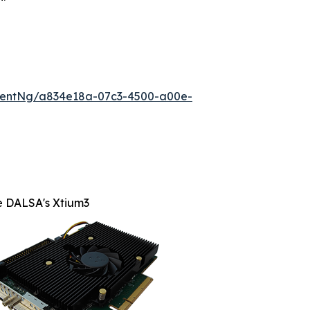
mentNg/a834e18a-07c3-4500-a00e-
e DALSA's Xtium3