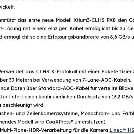
ickelt.
terstützt das erste neue Modell Xtium3-CLHS PX8 den 
lot-Lösung mit einem einzigen Kabel ermöglicht bis zu 
und ermöglicht so eine Erfassungsbandbreite von 8,6 GB/s
rwendet das CLHS X-Protokoll mit einer Paketeffizienz
 über 30 Metern bei Verwendung von 7-Lane-AOC-Kabeln.
hende Daten über Standard-AOC-Kabel für verteilte Bildve
tur liefert einen kontinuierlichen Durchsatz von 13,2 GB
 beschleunigt wird.
 Flächen- und Zeilenkamerasysteme, Monochrom- und Far
mmendes Modell wird CoaXPress® unterstützen).
ht Multi-Plane-HDR-Verarbeitung für die Kamera
Linea™ HS