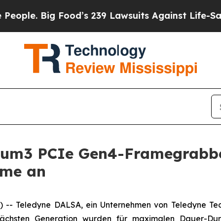
. Big Food’s 239 Lawsuits Against Life-Saving Po
tium3 PCIe Gen4-Framegrabbe
hme an
 Teledyne DALSA, ein Unternehmen von Teledyne Techn
ächsten Generation wurden für maximalen Dauer-Durch