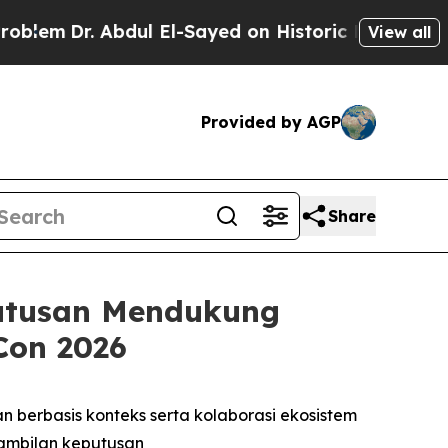
 Abdul El-Sayed on Historic Michigan Win: “People
View all
Provided by AGP
Share
utusan Mendukung
Con 2026
erbasis konteks serta kolaborasi ekosistem
ambilan keputusan