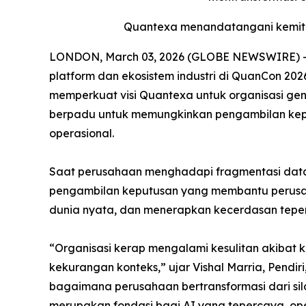
Quantexa menandatangani kemitr
LONDON, March 03, 2026 (GLOBE NEWSWIRE) -- 
platform dan ekosistem industri di QuanCon 202
memperkuat visi Quantexa untuk organisasi gene
berpadu untuk memungkinkan pengambilan kepu
operasional.
Saat perusahaan menghadapi fragmentasi dat
pengambilan keputusan yang membantu perusah
dunia nyata, dan menerapkan kecerdasan teper
“Organisasi kerap mengalami kesulitan akibat 
kekurangan konteks,” ujar Vishal Marria, Pend
bagaimana perusahaan bertransformasi dari sil
merupakan fondasi bagi AI yang tepercaya, o