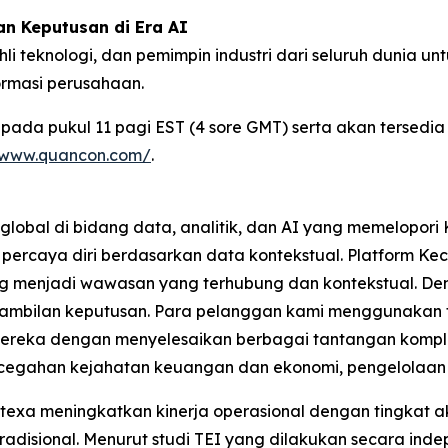
 Keputusan di Era AI
i teknologi, dan pemimpin industri dari seluruh dunia 
ormasi perusahaan.
 pada pukul 11 pagi EST (4 sore GMT) serta akan tersedia
//www.quancon.com/
.
lobal di bidang data, analitik, dan AI yang memelopor
percaya diri berdasarkan data kontekstual. Platform K
 menjadi wawasan yang terhubung dan kontekstual. Denga
gambilan keputusan. Para pelanggan kami menggunakan t
reka dengan menyelesaikan berbagai tantangan komplek
cegahan kejahatan keuangan dan ekonomi, pengelolaan r
a meningkatkan kinerja operasional dengan tingkat akura
radisional. Menurut studi TEI yang dilakukan secara inde