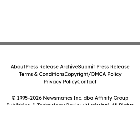
About
Press Release Archive
Submit Press Release
Terms & Conditions
Copyright/DMCA Policy
Privacy Policy
Contact
© 1995-2026 Newsmatics Inc. dba Affinity Group
Publishing & Technology Review Mississippi. All Rights
Reserved.
Cookie Settings / Your Privacy Choices