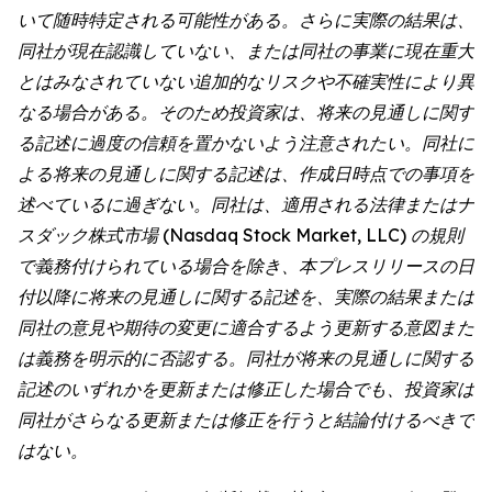
いて随時特定される可能性がある。さらに実際の結果は、
同社が現在認識していない、または同社の事業に現在重大
とはみなされていない追加的なリスクや不確実性により異
なる場合がある。そのため投資家は、将来の見通しに関す
る記述に過度の信頼を置かないよう注意されたい。同社に
よる将来の見通しに関する記述は、作成日時点での事項を
述べているに過ぎない。同社は、適用される法律またはナ
スダック株式市場 (Nasdaq Stock Market, LLC) の規則
で義務付けられている場合を除き、本プレスリリースの日
付以降に将来の見通しに関する記述を、実際の結果または
同社の意見や期待の変更に適合するよう更新する意図また
は義務を明示的に否認する。同社が将来の見通しに関する
記述のいずれかを更新または修正した場合でも、投資家は
同社がさらなる更新または修正を行うと結論付けるべきで
はない。