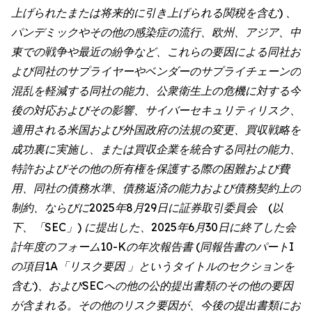
上げられたまたは将来的に引き上げられる関税を含む) 、
パンデミックやその他の感染症の流行、欧州、アジア、中
東での戦争や最近の紛争など、これらの要因による同社お
よび同社のサプライヤーやベンダーのサプライチェーンの
混乱を軽減する同社の能力、公衆衛生上の危機に対する今
後の対応およびその影響、サイバーセキュリティリスク、
適用される米国および外国政府の法規の変更、買収戦略を
成功裏に実施し、または買収企業を統合する同社の能力、
特許およびその他の所有権を保護する際の困難および費
用、同社の債務水準、債務返済の能力および債務契約上の
制約、ならびに2025年8月29日に証券取引委員会 (以
下、「SEC」) に提出した、2025年6月30日に終了した会
計年度のフォーム10-Kの年次報告書 (同報告書のパートI
の項目1A「リスク要因 」というタイトルのセクションを
含む)、およびSECへの他の公的提出書類のその他の要因
が含まれる。その他のリスク要因が、今後の提出書類にお