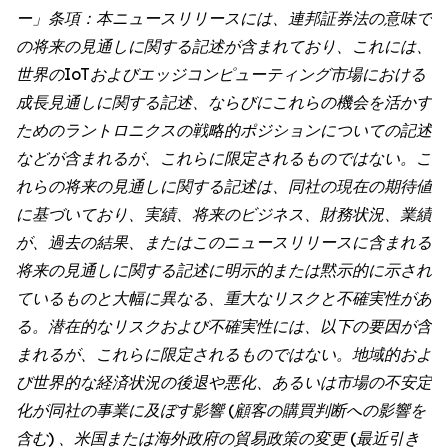
ー」条項：本ニュースリリースには、連邦証券法の意味で
の将来の見通しに関する記述が含まれており、これには、
世界のIoTおよびエッジコンピューティング市場における
成長見通しに関する記述、ならびにこれらの機会を活かす
ためのラントロニクスの戦略的ポジションについての記述
などが含まれるが、これらに限定されるものではない。こ
れらの将来の見通しに関する記述は、同社の現在の期待値
に基づいており、実績、将来のビジネス、財務状況、業績
が、過去の結果、またはこのニュースリリースに含まれる
将来の見通しに関する記述に明示的または黙示的に示され
ているものと大幅に異なる、重大なリスクと不確実性があ
る。潜在的なリスクおよび不確実性には、以下の要因が含
まれるが、これらに限定されるものではない。地域的およ
び世界的な経済状況の後退や悪化、あるいは市場の不安定
化が同社の事業に及ぼす影響 (顧客の購買判断への影響を
含む) 、米国または海外政府の貿易政策の変更 (最近引き