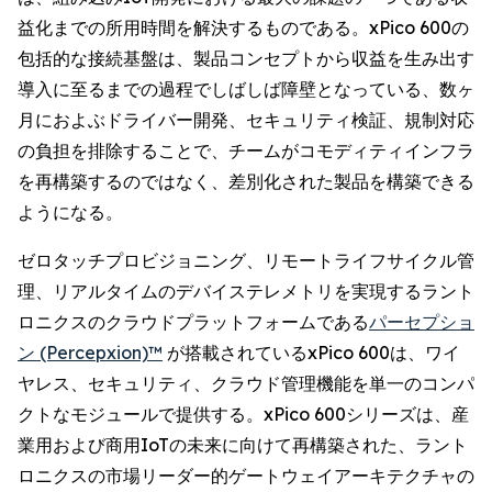
益化までの所用時間を解決するものである。xPico 600の
包括的な接続基盤は、製品コンセプトから収益を生み出す
導入に至るまでの過程でしばしば障壁となっている、数ヶ
月におよぶドライバー開発、セキュリティ検証、規制対応
の負担を排除することで、チームがコモディティインフラ
を再構築するのではなく、差別化された製品を構築できる
ようになる。
ゼロタッチプロビジョニング、リモートライフサイクル管
理、リアルタイムのデバイステレメトリを実現するラント
ロニクスのクラウドプラットフォームである
パーセプショ
ン (Percepxion)™
が搭載されているxPico 600は、ワイ
ヤレス、セキュリティ、クラウド管理機能を単一のコンパ
クトなモジュールで提供する。xPico 600シリーズは、産
業用および商用IoTの未来に向けて再構築された、ラント
ロニクスの市場リーダー的ゲートウェイアーキテクチャの