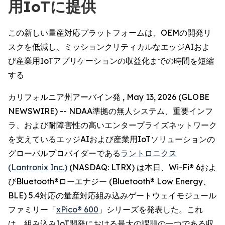
用IoTに提供
この新しい量産対応プラットフォームは、OEMの開発リ
スクを低減し、ミッションクリティカルなエッジAIおよ
び産業用IoTアプリケーションの収益化までの時間を短縮
する
カリフォルニア州アーバイン発 , May 13, 2026 (GLOBE
NEWSWIRE) -- NDAA準拠の無人システム、重要インフ
ラ、および耐障害性の高いエンタープライズネットワーク
を支えているエッジAIおよび産業用IoTソリューションの
グローバルプロバイダーである
ラントロニクス
(Lantronix Inc.)
(NASDAQ: LTRX) は本日、Wi-Fi® 6およ
びBluetooth®ローエナジー (Bluetooth® Low Energy、
BLE) 5.4対応の量産対応組み込みゲートウェイモジュール
ファミリー「
xPico® 600
」シリーズを発表した。これ
は、組み込みIoT開発における最大の課題の一つである収