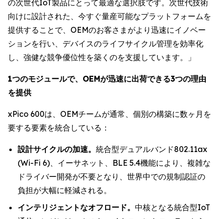
の次世代IoT製品にとって最適な選択肢です。次世代技術
向けに設計された、今すぐ量産可能なプラットフォームを
提供することで、OEMのお客さまがより迅速にイノベー
ションを行い、デバイスのライフサイクル管理を効率化
し、強健な競争優位性を築くのを支援しています。」
1つのモジュールで、OEMが迅速に出荷できる3つの理由
を提供
xPico 600は、OEMチームが通常、個別の構築に数ヶ月を
要する要素を統合している：
設計サイクルの加速。
統合型デュアルバンド802.11ax
(Wi-Fi 6)、イーサネット、BLE 5.4機能により、複雑な
ドライバー開発が不要となり、世界中での規制認証の
負担が大幅に軽減される。
インテリジェントなオフロード。
中核となる統合型IoT